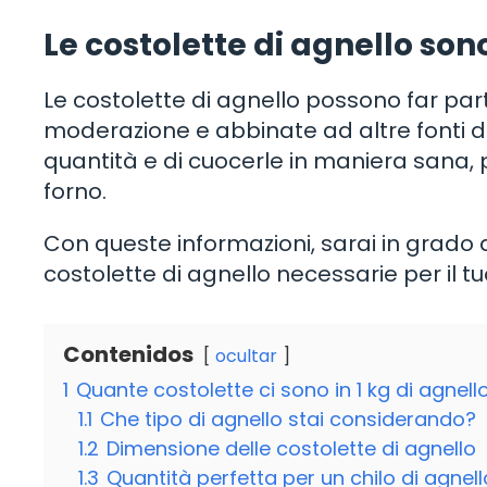
Le costolette di agnello son
Le costolette di agnello possono far pa
moderazione e abbinate ad altre fonti di 
quantità e di cuocerle in maniera sana, p
forno.
Con queste informazioni, sarai in grado 
costolette di agnello necessarie per il 
Contenidos
ocultar
1
Quante costolette ci sono in 1 kg di agnell
1.1
Che tipo di agnello stai considerando?
1.2
Dimensione delle costolette di agnello
1.3
Quantità perfetta per un chilo di agnell