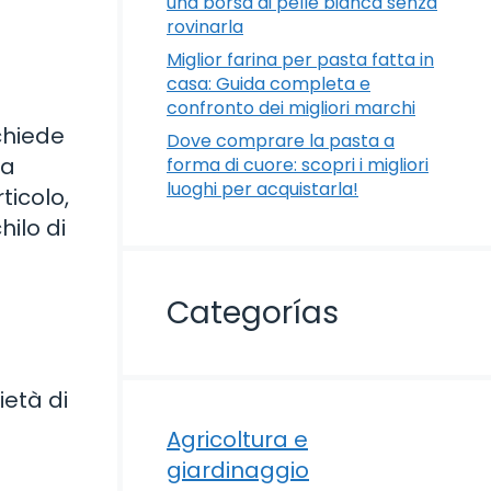
una borsa di pelle bianca senza
rovinarla
Miglior farina per pasta fatta in
casa: Guida completa e
confronto dei migliori marchi
chiede
Dove comprare la pasta a
da
forma di cuore: scopri i migliori
luoghi per acquistarla!
ticolo,
hilo di
Categorías
ietà di
Agricoltura e
giardinaggio