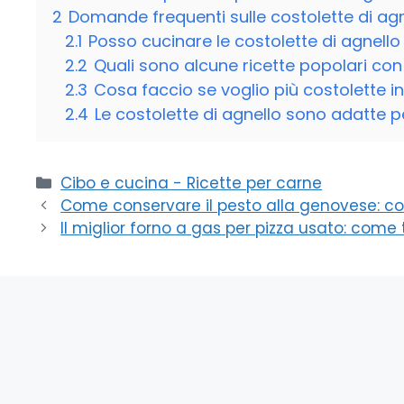
2
Domande frequenti sulle costolette di agn
2.1
Posso cucinare le costolette di agnello 
2.2
Quali sono alcune ricette popolari con 
2.3
Cosa faccio se voglio più costolette in
2.4
Le costolette di agnello sono adatte p
Categorie
Cibo e cucina - Ricette per carne
Come conservare il pesto alla genovese: consi
Il miglior forno a gas per pizza usato: come 