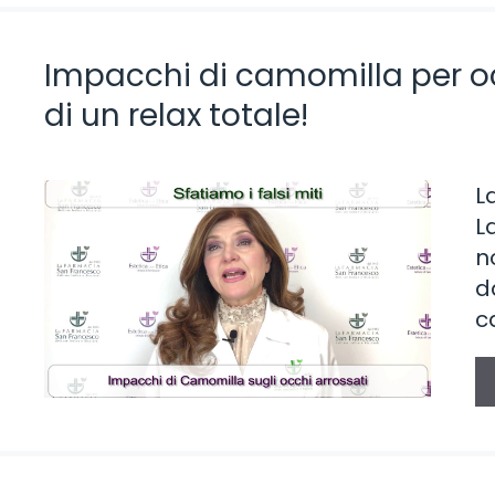
Impacchi di camomilla per occ
di un relax totale!
L
L
n
d
c