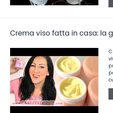
Crema viso fatta in casa: la g
C
v
p
p
c