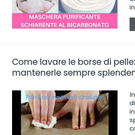
i
Come lavare le borse di pelle: 
mantenerle sempre splenden
I
d
i
s
c