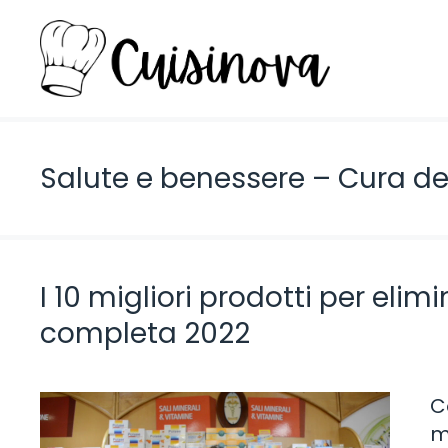
Vai
al
contenuto
Salute e benessere – Cura de
I 10 migliori prodotti per elim
completa 2022
C
m