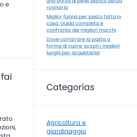
una borsa di pelle bianca senza
o e
rovinarla
Miglior farina per pasta fatta in
casa: Guida completa e
confronto dei migliori marchi
Dove comprare la pasta a
forma di cuore: scopri i migliori
luoghi per acquistarla!
fai
Categorías
a
rato
Agricoltura e
zioni,
giardinaggio
esta