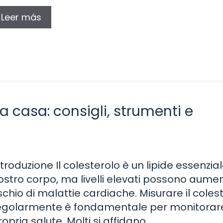
Leer más
a casa: consigli, strumenti e
ntroduzione Il colesterolo è un lipide essenziale
ostro corpo, ma livelli elevati possono aumen
ischio di malattie cardiache. Misurare il coles
egolarmente è fondamentale per monitorare
ropria salute. Molti si affidano …