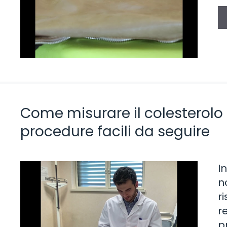
Come misurare il colesterolo 
procedure facili da seguire
I
n
r
r
p