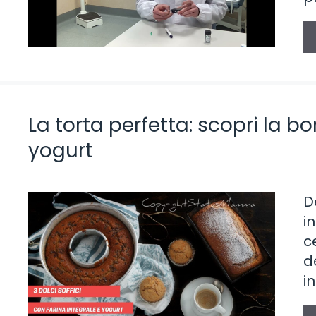
La torta perfetta: scopri la b
yogurt
D
i
c
d
i