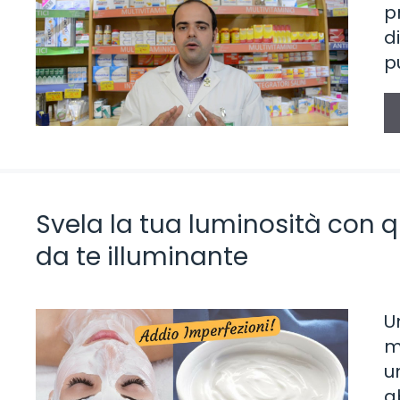
p
d
p
Svela la tua luminosità con q
da te illuminante
U
m
u
a