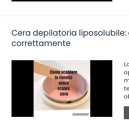
Cera depilatoria liposolubile
correttamente
L
o
m
t
o