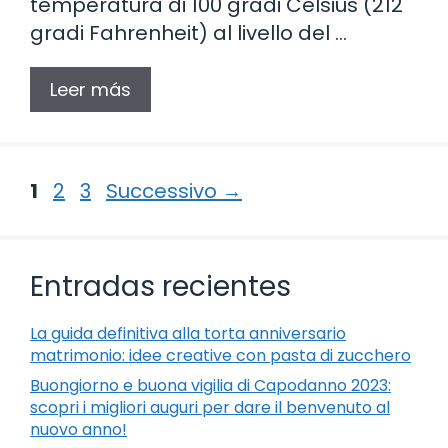
temperatura di 100 gradi Celsius (212
gradi Fahrenheit) al livello del …
Leer más
Pagina
Pagina
Pagina
1
2
3
Successivo
→
Entradas recientes
La guida definitiva alla torta anniversario
matrimonio: idee creative con pasta di zucchero
Buongiorno e buona vigilia di Capodanno 2023:
scopri i migliori auguri per dare il benvenuto al
nuovo anno!