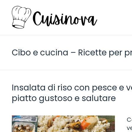
Vai
al
contenuto
Cibo e cucina – Ricette per pr
Insalata di riso con pesce e v
piatto gustoso e salutare
C
v