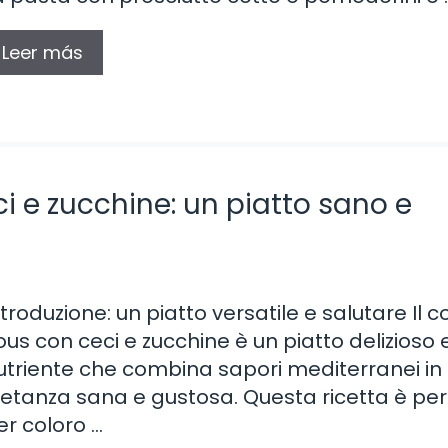
Leer más
i e zucchine: un piatto sano e
ntroduzione: un piatto versatile e salutare Il c
ous con ceci e zucchine è un piatto delizioso 
utriente che combina sapori mediterranei in
ietanza sana e gustosa. Questa ricetta è per
er coloro …