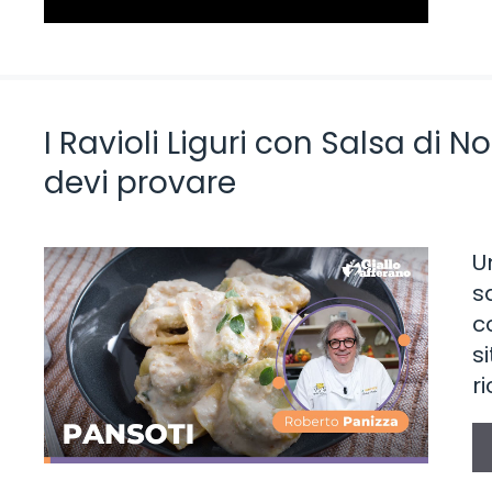
I Ravioli Liguri con Salsa di N
devi provare
U
s
c
s
r