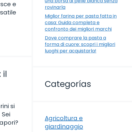
una borsa di pelle bianca senza
esce e
rovinarla
satile
Miglior farina per pasta fatta in
casa: Guida completa e
confronto dei migliori marchi
Dove comprare la pasta a
forma di cuore: scopri i migliori
luoghi per acquistarla!
il
Categorías
ini si
 Sei
Agricoltura e
sapori?
giardinaggio
…