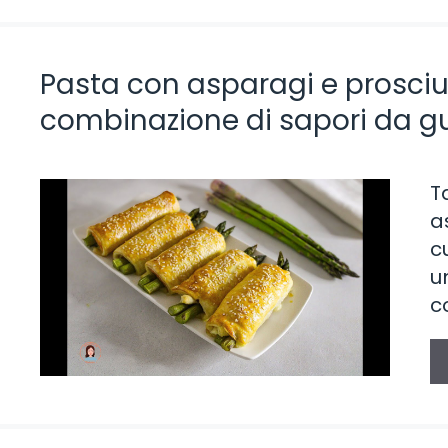
Pasta con asparagi e prosciut
combinazione di sapori da gu
T
a
c
u
c