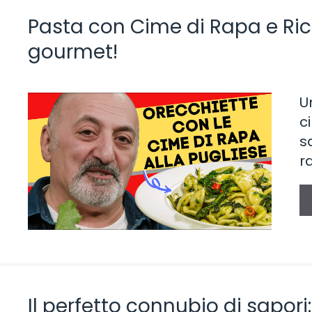
Pasta con Cime di Rapa e Ricot
gourmet!
U
c
s
r
Il perfetto connubio di sapori