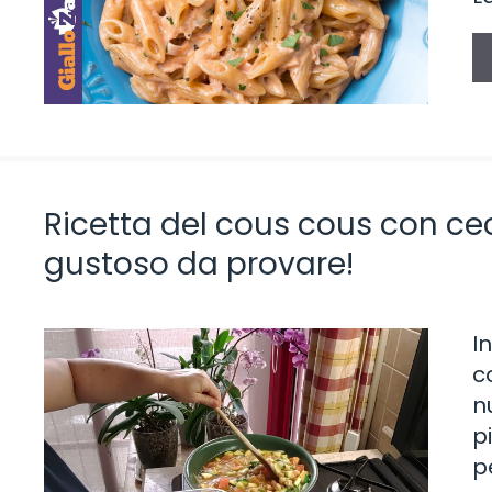
Ricetta del cous cous con cec
gustoso da provare!
I
c
n
p
p