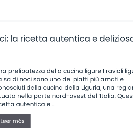
oci: la ricetta autentica e delizio
na prelibatezza della cucina ligure I ravioli lig
alsa di noci sono uno dei piatti più amati e
onosciuti della cucina della Liguria, una regi
ituata nella parte nord-ovest dell’Italia. Que
icetta autentica e …
Leer más