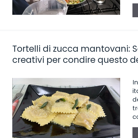
Tortelli di zucca mantovani: S
creativi per condire questo de
I
i
d
t
c