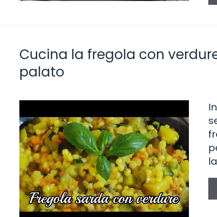
Cucina la fregola con verdure: 
palato
I
s
f
p
l