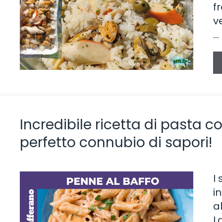
f
v
…
Incredibile ricetta di pasta c
perfetto connubio di sapori!
I
i
a
L