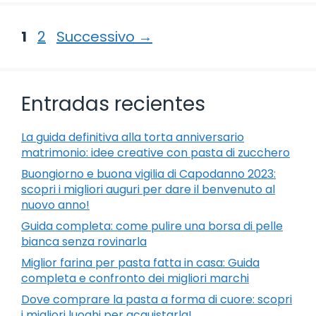
Pagina
Pagina
1
2
Successivo
→
Entradas recientes
La guida definitiva alla torta anniversario
matrimonio: idee creative con pasta di zucchero
Buongiorno e buona vigilia di Capodanno 2023:
scopri i migliori auguri per dare il benvenuto al
nuovo anno!
Guida completa: come pulire una borsa di pelle
bianca senza rovinarla
Miglior farina per pasta fatta in casa: Guida
completa e confronto dei migliori marchi
Dove comprare la pasta a forma di cuore: scopri
i migliori luoghi per acquistarla!