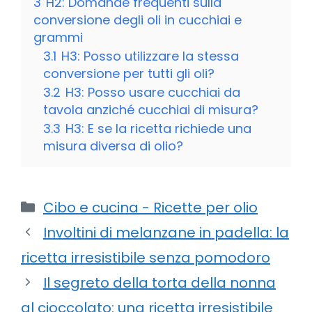
3
H2: Domande frequenti sulla
conversione degli oli in cucchiai e
grammi
3.1
H3: Posso utilizzare la stessa
conversione per tutti gli oli?
3.2
H3: Posso usare cucchiai da
tavola anziché cucchiai di misura?
3.3
H3: E se la ricetta richiede una
misura diversa di olio?
Categorie
Cibo e cucina - Ricette per olio
Involtini di melanzane in padella: la
ricetta irresistibile senza pomodoro
Il segreto della torta della nonna
al cioccolato: una ricetta irresistibile