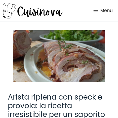
Vai
al
Menu
contenuto
Arista ripiena con speck e
provola: la ricetta
irresistibile per un saporito