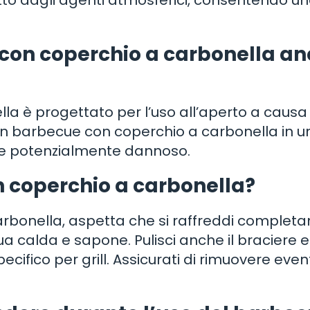
tto dagli agenti atmosferici, consentendo u
e con coperchio a carbonella a
la è progettato per l’uso all’aperto a causa
 un barbecue con coperchio a carbonella in u
 e potenzialmente dannoso.
n coperchio a carbonella?
carbonella, aspetta che si raffreddi complet
ua calda e sapone. Pulisci anche il braciere e 
ifico per grill. Assicurati di rimuovere even