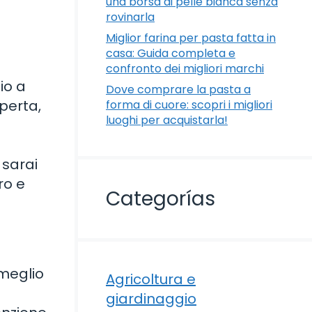
una borsa di pelle bianca senza
rovinarla
Miglior farina per pasta fatta in
casa: Guida completa e
confronto dei migliori marchi
io a
Dove comprare la pasta a
aperta,
forma di cuore: scopri i migliori
luoghi per acquistarla!
 sarai
ro e
Categorías
 meglio
Agricoltura e
giardinaggio