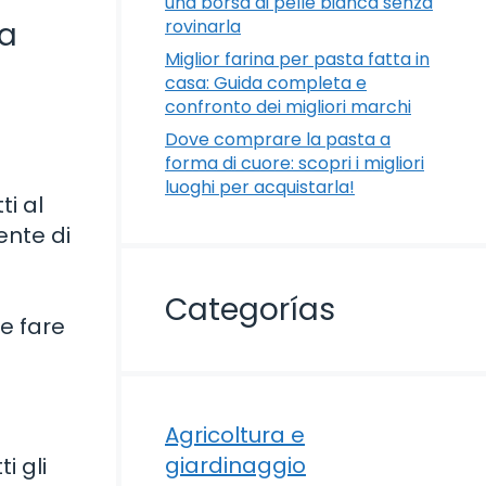
una borsa di pelle bianca senza
rovinarla
da
Miglior farina per pasta fatta in
casa: Guida completa e
confronto dei migliori marchi
Dove comprare la pasta a
forma di cuore: scopri i migliori
luoghi per acquistarla!
ti al
ente di
Categorías
me fare
Agricoltura e
giardinaggio
i gli