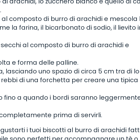
o di arachidi, lo zucchero bianco e quello di 
.
lia al composto di burro di arachidi e mescola
 la farina, il bicarbonato di sodio, il lievito i
 secchi al composto di burro di arachidi e
lta e forma delle palline.
a, lasciando uno spazio di circa 5 cm tra di lo
i rebbi di una forchetta per creare una tipic
uti o fino a quando i bordi saranno leggerment
re completamente prima di servirli.
ustarti i tuoi biscotti al burro di arachidi fatti
tibile sono perfetti per accompagnare un tè o