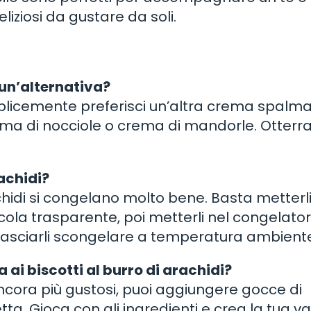
iziosi da gustare da soli.
 un’alternativa?
plicemente preferisci un’altra crema spalma
crema di nocciole o crema di mandorle. Otterra
rachidi?
chidi si congelano molto bene. Basta metterli
icola trasparente, poi metterli nel congelator
 lasciarli scongelare a temperatura ambient
 ai biscotti al burro di arachidi?
ncora più gustosi, puoi aggiungere gocce di
etta. Gioca con gli ingredienti e crea la tua v