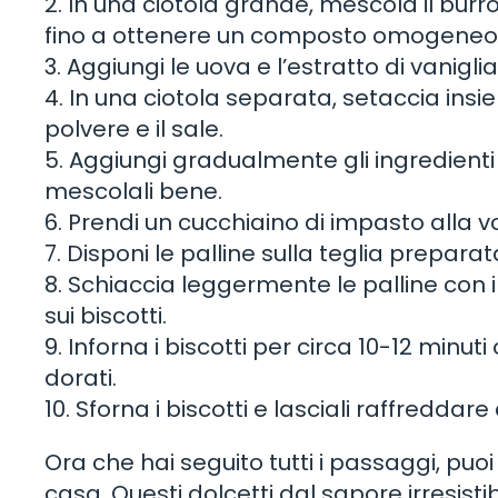
2. In una ciotola grande, mescola il burr
fino a ottenere un composto omogeneo
3. Aggiungi le uova e l’estratto di vanig
4. In una ciotola separata, setaccia insieme
polvere e il sale.
5. Aggiungi gradualmente gli ingredienti
mescolali bene.
6. Prendi un cucchiaino di impasto alla vo
7. Disponi le palline sulla teglia preparat
8. Schiaccia leggermente le palline con 
sui biscotti.
9. Inforna i biscotti per circa 10-12 min
dorati.
10. Sforna i biscotti e lasciali raffredda
Ora che hai seguito tutti i passaggi, puoi g
casa. Questi dolcetti dal sapore irresis