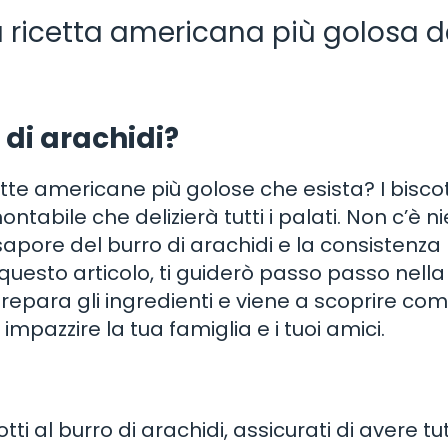
 la ricetta americana più golosa 
 di arachidi?
tte americane più golose che esista? I biscot
ntabile che delizierà tutti i palati. Non c’è ni
sapore del burro di arachidi e la consistenza
questo articolo, ti guiderò passo passo nella
 Prepara gli ingredienti e viene a scoprire co
 impazzire la tua famiglia e i tuoi amici.
ti al burro di arachidi, assicurati di avere tutt