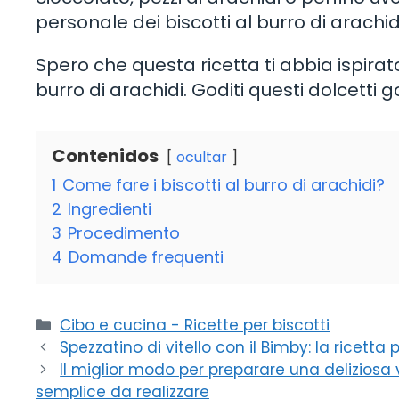
personale dei biscotti al burro di arachid
Spero che questa ricetta ti abbia ispirat
burro di arachidi. Goditi questi dolcetti g
Contenidos
ocultar
1
Come fare i biscotti al burro di arachidi?
2
Ingredienti
3
Procedimento
4
Domande frequenti
Categorie
Cibo e cucina - Ricette per biscotti
Spezzatino di vitello con il Bimby: la ricetta 
Il miglior modo per preparare una deliziosa v
semplice da realizzare