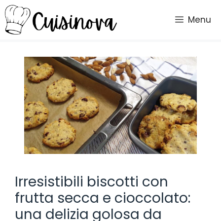
Vai
al
Menu
contenuto
Irresistibili biscotti con
frutta secca e cioccolato:
una delizia golosa da