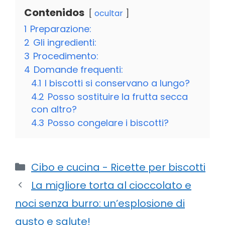
Contenidos
ocultar
1
Preparazione:
2
Gli ingredienti:
3
Procedimento:
4
Domande frequenti:
4.1
I biscotti si conservano a lungo?
4.2
Posso sostituire la frutta secca
con altro?
4.3
Posso congelare i biscotti?
Categorie
Cibo e cucina - Ricette per biscotti
La migliore torta al cioccolato e
noci senza burro: un’esplosione di
gusto e salute!