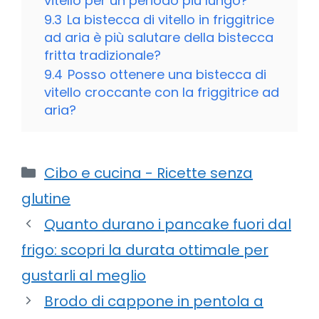
vitello per un periodo più lungo?
9.3
La bistecca di vitello in friggitrice
ad aria è più salutare della bistecca
fritta tradizionale?
9.4
Posso ottenere una bistecca di
vitello croccante con la friggitrice ad
aria?
Categorie
Cibo e cucina - Ricette senza
glutine
Quanto durano i pancake fuori dal
frigo: scopri la durata ottimale per
gustarli al meglio
Brodo di cappone in pentola a