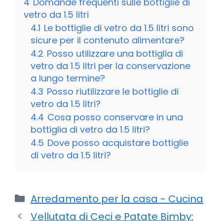
4
Domande frequenti sulle bottiglie di
vetro da 1.5 litri
4.1
Le bottiglie di vetro da 1.5 litri sono
sicure per il contenuto alimentare?
4.2
Posso utilizzare una bottiglia di
vetro da 1.5 litri per la conservazione
a lungo termine?
4.3
Posso riutilizzare le bottiglie di
vetro da 1.5 litri?
4.4
Cosa posso conservare in una
bottiglia di vetro da 1.5 litri?
4.5
Dove posso acquistare bottiglie
di vetro da 1.5 litri?
Categorie
Arredamento per la casa - Cucina
Vellutata di Ceci e Patate Bimby: