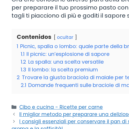
per preparare il tuo prossimo pasto con 
tagli ti piacciono di più e goditi il ​​sap
Contenidos
ocultar
1
Picnic, spalla o lombo: quale parte della b
1.1
Il picnic: un’esplosione di sapore
1.2
La spalla: una scelta versatile
1.3
Il lombo: la scelta premium
2
Trovare la giusta braciola di maiale per t
2.1
Domande frequenti sulle braciole di ma
Categorie
Cibo e cucina - Ricette per carne
Il miglior metodo per preparare una deliziosa 
I consigli essenziali per conservare il pan
aroma e la sofficità!