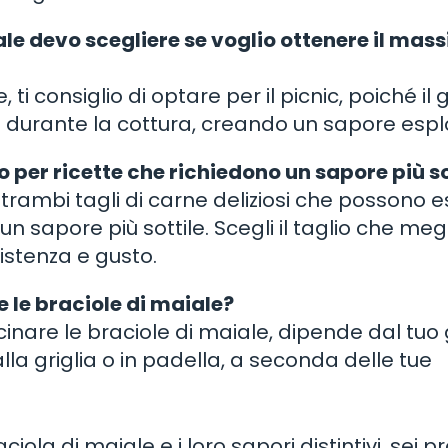
ale devo scegliere se voglio ottenere il mas
ti consiglio di optare per il picnic, poiché il
 durante la cottura, creando un sapore espl
bo per ricette che richiedono un sapore più so
ntrambi tagli di carne deliziosi che possono 
 un sapore più sottile. Scegli il taglio che megl
istenza e gusto.
 le braciole di maiale?
inare le braciole di maiale, dipende dal tuo
lla griglia o in padella, a seconda delle tue
iola di maiale e i loro sapori distintivi, sei p