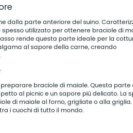
pore
ene dalla parte anteriore del suino. Caratteri
è spesso utilizzato per ottenere braciole di m
rasso rende questa parte ideale per la cottu
 amalgama al sapore della carne, creando
.
e
 preparare braciole di maiale. Questa parte 
etto al picnic e un sapore più delicato. La s
le di maiale al forno, grigliate o alla griglia.
ra i cuochi di tutto il mondo.