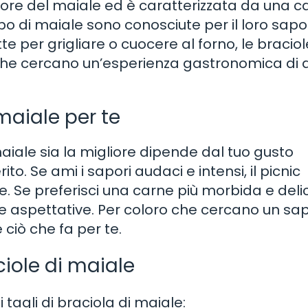
iore del maiale ed è caratterizzata da una c
o di maiale sono conosciute per il loro sapo
e per grigliare o cuocere al forno, le braciol
che cercano un’esperienza gastronomica di 
maiale per te
aiale sia la migliore dipende dal tuo gusto
o. Se ami i sapori audaci e intensi, il picnic
e. Se preferisci una carne più morbida e deli
ue aspettative. Per coloro che cercano un sa
 ciò che fa per te.
iole di maiale
tagli di braciola di maiale: