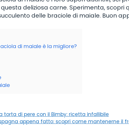
questa deliziosa carne. Sperimenta, scopri q
ore succulento delle braciole di maiale. Buon ap
raciola di maiale è la migliore?
e
iale
torta di pere con il Bimby: ricetta infallibile
 di spagna appena fatto: scopri come mantenerne il f