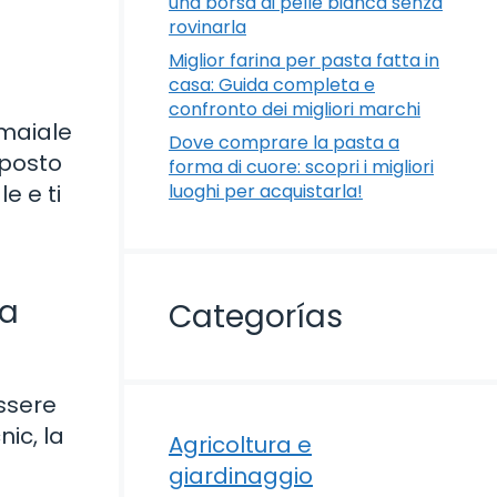
una borsa di pelle bianca senza
rovinarla
Miglior farina per pasta fatta in
casa: Guida completa e
confronto dei migliori marchi
 maiale
Dove comprare la pasta a
 posto
forma di cuore: scopri i migliori
e e ti
luoghi per acquistarla!
la
Categorías
essere
nic, la
Agricoltura e
giardinaggio