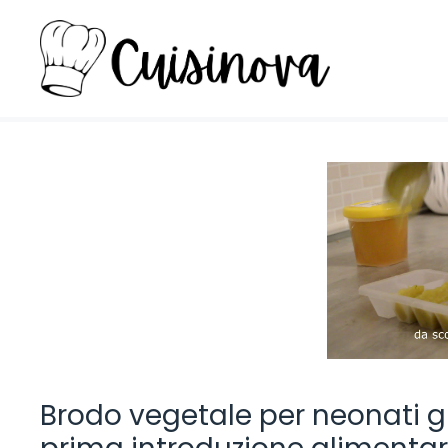
Vai
al
contenuto
Brodo vegetale per neonati gi