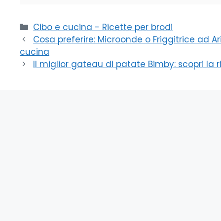
Categorie
Cibo e cucina - Ricette per brodi
Cosa preferire: Microonde o Friggitrice ad Ari
cucina
Il miglior gateau di patate Bimby: scopri la r