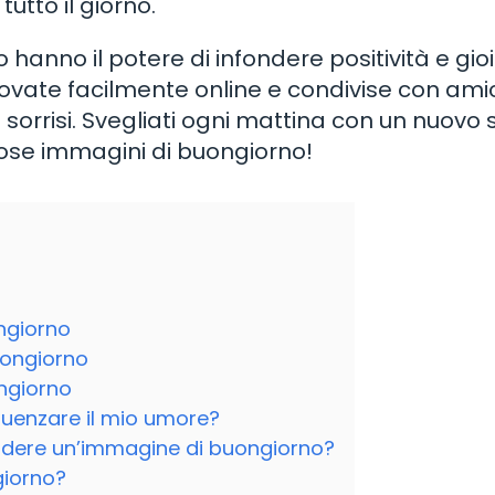
utto il giorno.
 hanno il potere di infondere positività e gio
ovate facilmente online e condivise con amic
e sorrisi. Svegliati ogni mattina con un nuovo 
gliose immagini di buongiorno!
ongiorno
uongiorno
ngiorno
luenzare il mio umore?
videre un’immagine di buongiorno?
giorno?