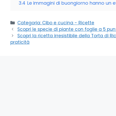
3.4
Le immagini di buongiorno hanno un e
Categorie
Categoria: Cibo e cucina - Ricette
Scopri le specie di piante con foglie a 5 p
Scopri la ricetta irresistibile della Torta di
praticità