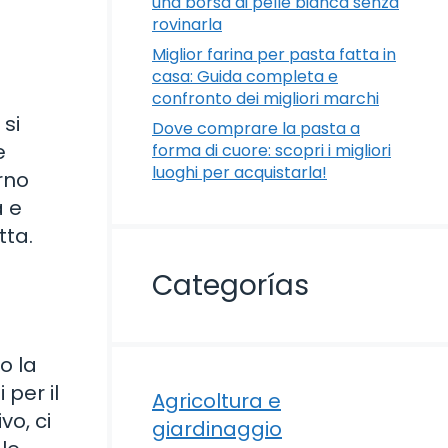
una borsa di pelle bianca senza
rovinarla
Miglior farina per pasta fatta in
casa: Guida completa e
confronto dei migliori marchi
 si
Dove comprare la pasta a
e
forma di cuore: scopri i migliori
luoghi per acquistarla!
orno
a e
tta.
Categorías
o la
per il
Agricoltura e
vo, ci
giardinaggio