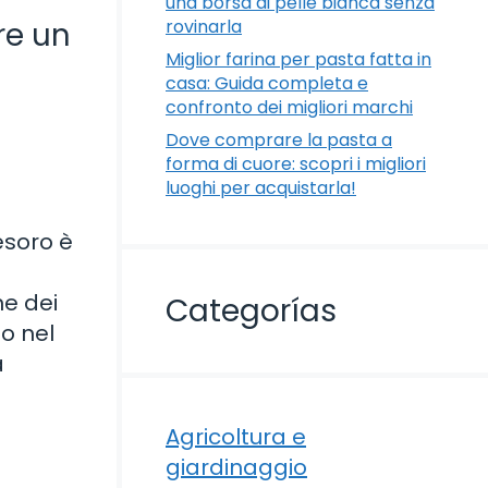
una borsa di pelle bianca senza
rovinarla
re un
Miglior farina per pasta fatta in
casa: Guida completa e
confronto dei migliori marchi
Dove comprare la pasta a
forma di cuore: scopri i migliori
luoghi per acquistarla!
esoro è
ne dei
Categorías
so nel
a
Agricoltura e
giardinaggio