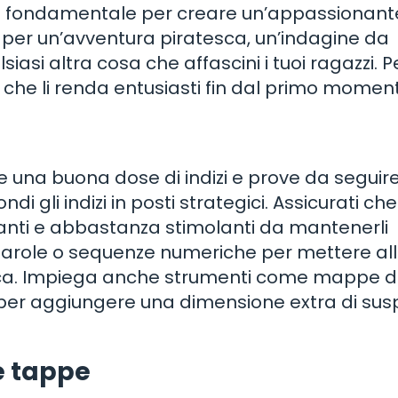
 è fondamentale per creare un’appassionant
e per un’avventura piratesca, un’indagine da
iasi altra cosa che affascini i tuoi ragazzi. 
he li renda entusiasti fin dal primo momen
e una buona dose di indizi e prove da seguire
i gli indizi in posti strategici. Assicurati che 
ipanti e abbastanza stimolanti da mantenerli
 di parole o sequenze numeriche per mettere al
logica. Impiega anche strumenti come mappe d
ti per aggiungere una dimensione extra di su
e tappe