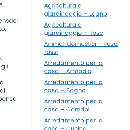
e
Agricoltura e
giardinaggio – Legno
Pensaci
Agricoltura e
to.
giardinaggio – Rose
Animali domestici – Pesci
rossi
.
Arredamento per la
gli
casa – Armadio
Arredamento per la
la
casa – Bagno
el
spense
Arredamento per la
casa – Corridoi
Arredamento per la
casa – Cucina