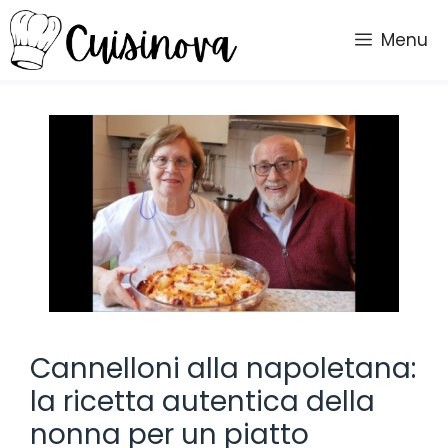
Vai
al
Menu
contenuto
Cannelloni alla napoletana:
la ricetta autentica della
nonna per un piatto