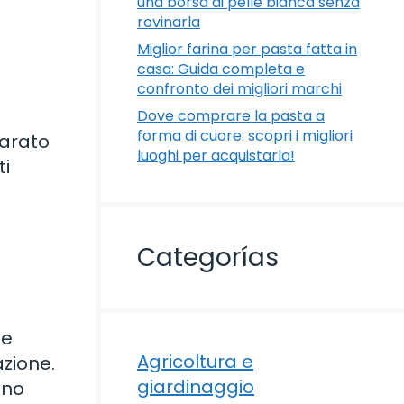
una borsa di pelle bianca senza
rovinarla
Miglior farina per pasta fatta in
casa: Guida completa e
confronto dei migliori marchi
Dove comprare la pasta a
forma di cuore: scopri i migliori
parato
luoghi per acquistarla!
ti
Categorías
ne
Agricoltura e
azione.
giardinaggio
nno