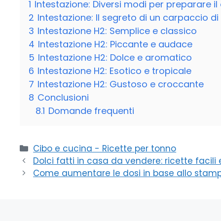
1
Intestazione: Diversi modi per preparare i
2
Intestazione: Il segreto di un carpaccio d
3
Intestazione H2: Semplice e classico
4
Intestazione H2: Piccante e audace
5
Intestazione H2: Dolce e aromatico
6
Intestazione H2: Esotico e tropicale
7
Intestazione H2: Gustoso e croccante
8
Conclusioni
8.1
Domande frequenti
Categorie
Cibo e cucina - Ricette per tonno
Dolci fatti in casa da vendere: ricette facili
Come aumentare le dosi in base allo stampo: 