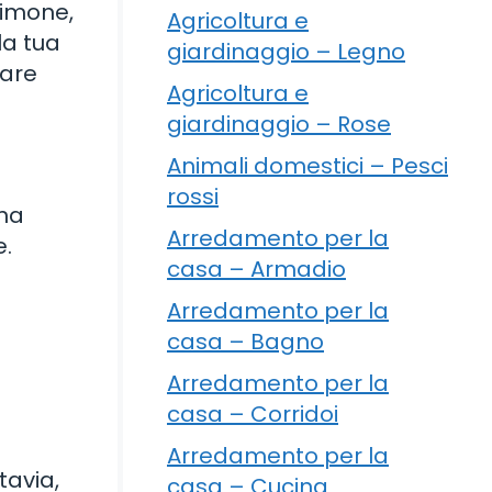
 limone,
Agricoltura e
la tua
giardinaggio – Legno
sare
Agricoltura e
giardinaggio – Rose
Animali domestici – Pesci
rossi
una
Arredamento per la
e.
casa – Armadio
Arredamento per la
casa – Bagno
Arredamento per la
casa – Corridoi
Arredamento per la
tavia,
casa – Cucina