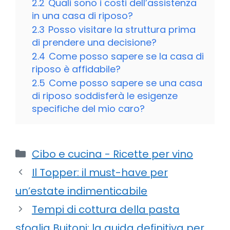
2.2
Quali sono i costi dell’assistenza
in una casa di riposo?
2.3
Posso visitare la struttura prima
di prendere una decisione?
2.4
Come posso sapere se la casa di
riposo è affidabile?
2.5
Come posso sapere se una casa
di riposo soddisferà le esigenze
specifiche del mio caro?
Categorie
Cibo e cucina - Ricette per vino
Il Topper: il must-have per
un’estate indimenticabile
Tempi di cottura della pasta
sfoglia Buitoni: la guida definitiva per