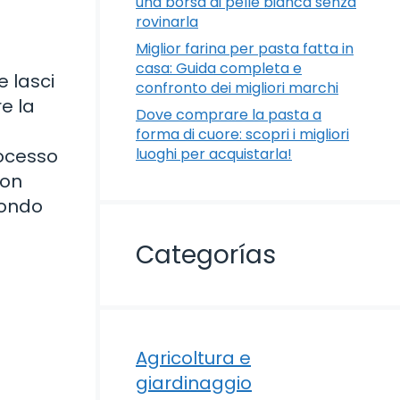
una borsa di pelle bianca senza
rovinarla
Miglior farina per pasta fatta in
casa: Guida completa e
e lasci
confronto dei migliori marchi
e la
Dove comprare la pasta a
forma di cuore: scopri i migliori
rocesso
luoghi per acquistarla!
con
mondo
Categorías
Agricoltura e
giardinaggio