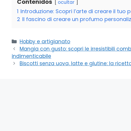
Contenidos
ocultar
1
Introduzione: Scopri l’arte di creare il tuo
2
Il fascino di creare un profumo personali
Categorie
Hobby e artigianato
Mangia con gusto: scopri le irresistibili co
indimenticabile
Biscotti senza uova, latte e glutine: la ricett