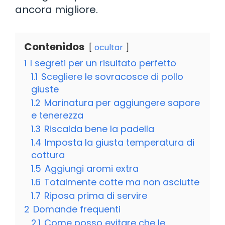
ancora migliore.
Contenidos
ocultar
1
I segreti per un risultato perfetto
1.1
Scegliere le sovracosce di pollo
giuste
1.2
Marinatura per aggiungere sapore
e tenerezza
1.3
Riscalda bene la padella
1.4
Imposta la giusta temperatura di
cottura
1.5
Aggiungi aromi extra
1.6
Totalmente cotte ma non asciutte
1.7
Riposa prima di servire
2
Domande frequenti
2.1
Come posso evitare che le