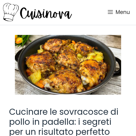
Vai
al
Menu
contenuto
Cucinare le sovracosce di
pollo in padella: i segreti
per un risultato perfetto