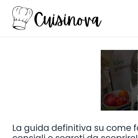
Vai
al
contenuto
La guida definitiva su come fa