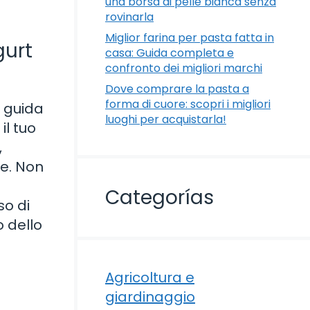
una borsa di pelle bianca senza
rovinarla
Miglior farina per pasta fatta in
gurt
casa: Guida completa e
confronto dei migliori marchi
Dove comprare la pasta a
forma di cuore: scopri i migliori
a guida
luoghi per acquistarla!
il tuo
,
te. Non
Categorías
so di
 dello
Agricoltura e
giardinaggio