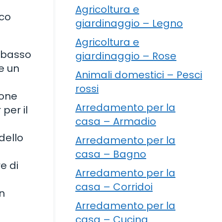
Agricoltura e
cco
giardinaggio – Legno
Agricoltura e
a basso
giardinaggio – Rose
e un
Animali domestici – Pesci
rossi
ione
Arredamento per la
 per il
casa – Armadio
dello
Arredamento per la
casa – Bagno
e di
Arredamento per la
casa – Corridoi
in
Arredamento per la
casa – Cucina