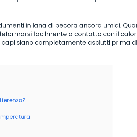
dumenti in lana di pecora ancora umidi. Qua
eformarsi facilmente a contatto con il calore
i capi siano completamente asciutti prima d
ifferenza?
 temperatura
o