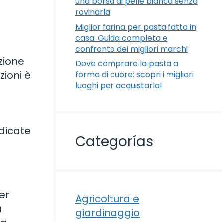
una borsa di pelle bianca senza
rovinarla
Miglior farina per pasta fatta in
casa: Guida completa e
confronto dei migliori marchi
zione
Dove comprare la pasta a
zioni è
forma di cuore: scopri i migliori
luoghi per acquistarla!
ndicate
Categorías
er
Agricoltura e
a
giardinaggio