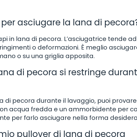
e per asciugare la lana di pecora
 capi in lana di pecora. L’asciugatrice tende ad
ringimenti o deformazioni. È meglio asciugare
amano o su una griglia apposita.
ana di pecora si restringe durante
a di pecora durante il lavaggio, puoi provare
la con acqua fredda e un ammorbidente per c
ente per farlo asciugare nella forma desidera
io pullover di lana di pecora