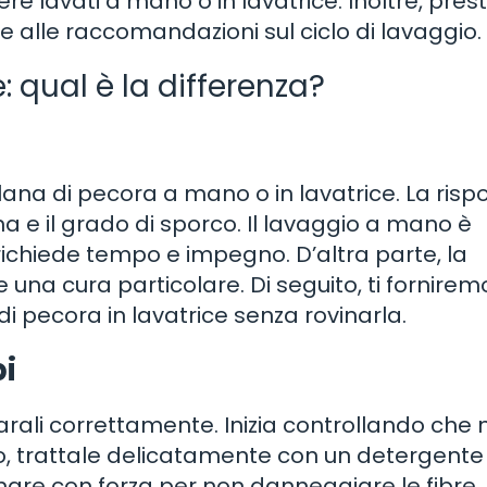
re lavati a mano o in lavatrice. Inoltre, pres
e alle raccomandazioni sul ciclo di lavaggio.
 qual è la differenza?
 lana di pecora a mano o in lavatrice. La risp
ana e il grado di sporco. Il lavaggio a mano è
richiede tempo e impegno. D’altra parte, la
 una cura particolare. Di seguito, ti fornire
 pecora in lavatrice senza rovinarla.
pi
parali correttamente. Inizia controllando che 
io, trattale delicatamente con un detergente
inare con forza per non danneggiare le fibre.