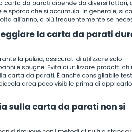
ua carta da parati dipende da diversi fattori
e e sporco che si accumula. In generale, si co
volta all’anno, o più frequentemente se neces
eggiare la carta da parati du
nte la pulizia, assicurati di utilizzare solo
nni e spugne. Evita di utilizzare prodotti chi
lla carta da parati. È anche consigliabile test
piccola area poco visibile prima di applicarlo
a sulla carta da parati non si
on si rimuove con i metodi di pulizia standar