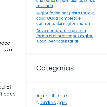
una borsa di pelle bianca senza
rovinarla
Miglior farina per pasta fatta in
casa: Guida completa e
confronto dei migliori marchi
Dove comprare la pasta a
forma di cuore: scopri i migliori
luoghi per acquistarla!
poco
llezza
Categorías
Qui di
fficace
Agricoltura e
giardinaggio