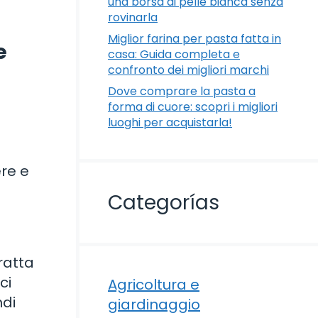
una borsa di pelle bianca senza
rovinarla
Miglior farina per pasta fatta in
e
casa: Guida completa e
confronto dei migliori marchi
Dove comprare la pasta a
forma di cuore: scopri i migliori
luoghi per acquistarla!
ere e
Categorías
ratta
ci
Agricoltura e
ndi
giardinaggio