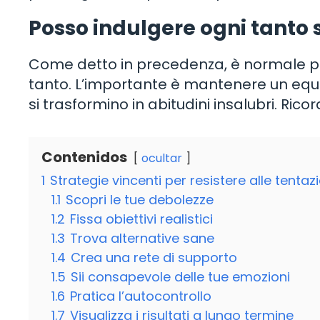
Posso indulgere ogni tanto 
Come detto in precedenza, è normale pe
tanto. L’importante è mantenere un equil
si trasformino in abitudini insalubri. Ri
Contenidos
ocultar
1
Strategie vincenti per resistere alle tenta
1.1
Scopri le tue debolezze
1.2
Fissa obiettivi realistici
1.3
Trova alternative sane
1.4
Crea una rete di supporto
1.5
Sii consapevole delle tue emozioni
1.6
Pratica l’autocontrollo
1.7
Visualizza i risultati a lungo termine