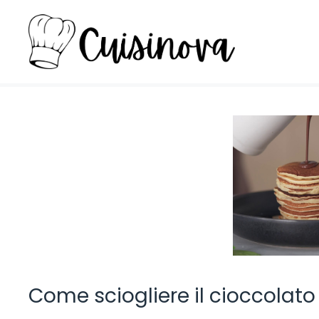
Vai
al
contenuto
Come sciogliere il cioccolato n