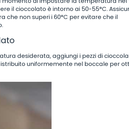
è il momento di impostare la temperatura nel
re il cioccolato è intorno ai 50-55°C. Assicur
 che non superi i 60°C per evitare che il
o.
lato
ura desiderata, aggiungi i pezzi di cioccola
a distribuito uniformemente nel boccale per o