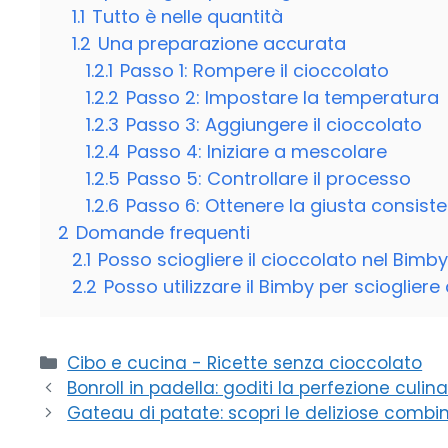
1.1
Tutto è nelle quantità
1.2
Una preparazione accurata
1.2.1
Passo 1: Rompere il cioccolato
1.2.2
Passo 2: Impostare la temperatura
1.2.3
Passo 3: Aggiungere il cioccolato
1.2.4
Passo 4: Iniziare a mescolare
1.2.5
Passo 5: Controllare il processo
1.2.6
Passo 6: Ottenere la giusta consist
2
Domande frequenti
2.1
Posso sciogliere il cioccolato nel Bimb
2.2
Posso utilizzare il Bimby per sciogliere
Categorie
Cibo e cucina - Ricette senza cioccolato
Bonroll in padella: goditi la perfezione culin
Gateau di patate: scopri le deliziose com