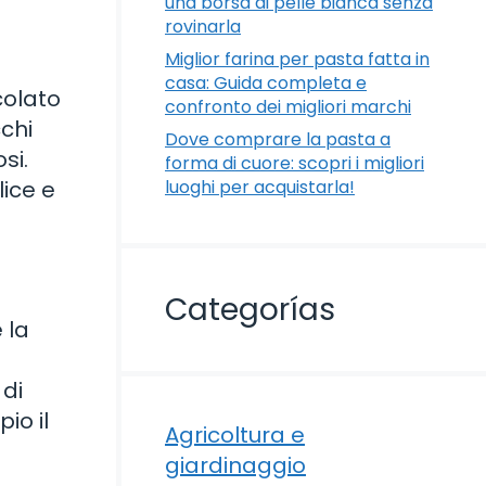
una borsa di pelle bianca senza
rovinarla
Miglior farina per pasta fatta in
casa: Guida completa e
colato
confronto dei migliori marchi
cchi
Dove comprare la pasta a
si.
forma di cuore: scopri i migliori
lice e
luoghi per acquistarla!
Categorías
 la
 di
io il
Agricoltura e
giardinaggio