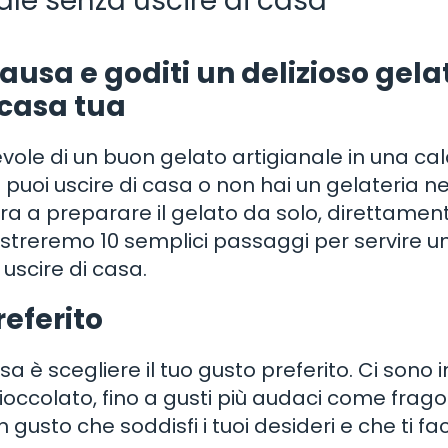
ale senza uscire di casa
ausa e goditi un delizioso gela
 casa tua
evole di un buon gelato artigianale in una ca
puoi uscire di casa o non hai un gelateria ne
ra a preparare il gelato da solo, direttamen
mostreremo 10 semplici passaggi per servire u
uscire di casa.
referito
a è scegliere il tuo gusto preferito. Ci sono in
 cioccolato, fino a gusti più audaci come frag
n gusto che soddisfi i tuoi desideri e che ti fa