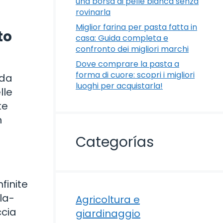
una borsa di pelle bianca senza
rovinarla
Miglior farina per pasta fatta in
to
casa: Guida completa e
confronto dei migliori marchi
Dove comprare la pasta a
forma di cuore: scopri i migliori
lda
luoghi per acquistarla!
lle
te
n
Categorías
finite
ola-
Agricoltura e
ccia
giardinaggio