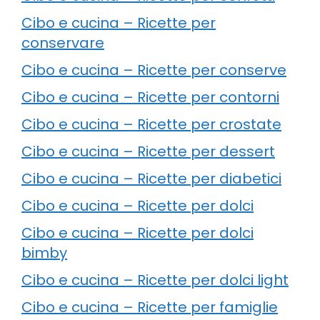
Cibo e cucina – Ricette per
conservare
Cibo e cucina – Ricette per conserve
Cibo e cucina – Ricette per contorni
Cibo e cucina – Ricette per crostate
Cibo e cucina – Ricette per dessert
Cibo e cucina – Ricette per diabetici
Cibo e cucina – Ricette per dolci
Cibo e cucina – Ricette per dolci
bimby
Cibo e cucina – Ricette per dolci light
Cibo e cucina – Ricette per famiglie