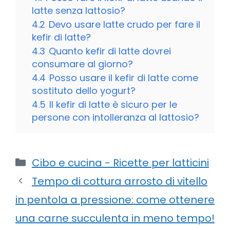
latte senza lattosio?
4.2
Devo usare latte crudo per fare il
kefir di latte?
4.3
Quanto kefir di latte dovrei
consumare al giorno?
4.4
Posso usare il kefir di latte come
sostituto dello yogurt?
4.5
Il kefir di latte è sicuro per le
persone con intolleranza al lattosio?
Categorie
Cibo e cucina - Ricette per latticini
Tempo di cottura arrosto di vitello
in pentola a pressione: come ottenere
una carne succulenta in meno tempo!