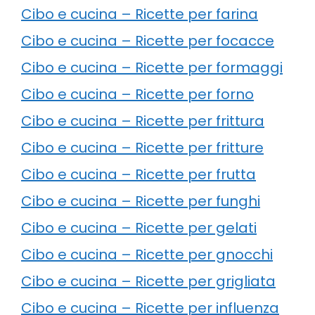
Cibo e cucina – Ricette per farina
Cibo e cucina – Ricette per focacce
Cibo e cucina – Ricette per formaggi
Cibo e cucina – Ricette per forno
Cibo e cucina – Ricette per frittura
Cibo e cucina – Ricette per fritture
Cibo e cucina – Ricette per frutta
Cibo e cucina – Ricette per funghi
Cibo e cucina – Ricette per gelati
Cibo e cucina – Ricette per gnocchi
Cibo e cucina – Ricette per grigliata
Cibo e cucina – Ricette per influenza