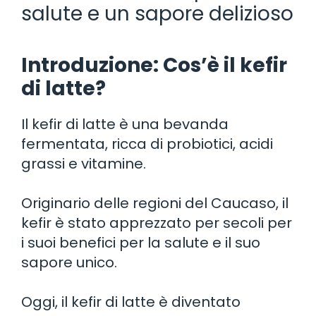
salute e un sapore delizioso
Introduzione: Cos’è il kefir
di latte?
Il kefir di latte è una bevanda
fermentata, ricca di probiotici, acidi
grassi e vitamine.
Originario delle regioni del Caucaso, il
kefir è stato apprezzato per secoli per
i suoi benefici per la salute e il suo
sapore unico.
Oggi, il kefir di latte è diventato