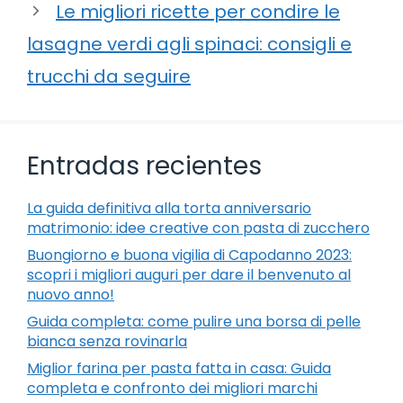
Le migliori ricette per condire le
lasagne verdi agli spinaci: consigli e
trucchi da seguire
Entradas recientes
La guida definitiva alla torta anniversario
matrimonio: idee creative con pasta di zucchero
Buongiorno e buona vigilia di Capodanno 2023:
scopri i migliori auguri per dare il benvenuto al
nuovo anno!
Guida completa: come pulire una borsa di pelle
bianca senza rovinarla
Miglior farina per pasta fatta in casa: Guida
completa e confronto dei migliori marchi