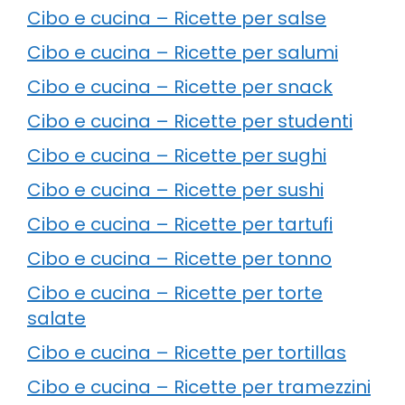
Cibo e cucina – Ricette per salse
Cibo e cucina – Ricette per salumi
Cibo e cucina – Ricette per snack
Cibo e cucina – Ricette per studenti
Cibo e cucina – Ricette per sughi
Cibo e cucina – Ricette per sushi
Cibo e cucina – Ricette per tartufi
Cibo e cucina – Ricette per tonno
Cibo e cucina – Ricette per torte
salate
Cibo e cucina – Ricette per tortillas
Cibo e cucina – Ricette per tramezzini