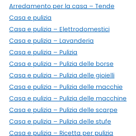
Arredamento per la casa – Tende
Casa e pulizia
Casa e pulizia – Elettrodomestici
Casa e pulizia – Lavanderia
Casa e pulizia – Pulizia
Casa e pulizia – Pulizia delle borse
Casa e pulizia – Pulizia delle gioielli
Casa e pulizia – Pulizia delle macchie
Casa e pulizia – Pulizia delle macchine
Casa e pulizia – Pulizia delle scarpe
Casa e pulizia – Pulizia delle stufe
Casa e pulizia – Ricetta per pulizia