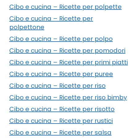
Cibo e cucina – Ricette per polpette
Cibo e cucina – Ricette per
polpettone
Cibo e cucina – Ricette per polpo
Cibo e cucina – Ricette per pomodori
Cibo e cucina – Ricette per primi piatti
Cibo e cucina – Ricette per puree
Cibo e cucina – Ricette per riso
Cibo e cucina – Ricette per riso bimby
Cibo e cucina – Ricette per risotto
Cibo e cucina – Ricette per rustici
Cibo e cucina – Ricette per salsa