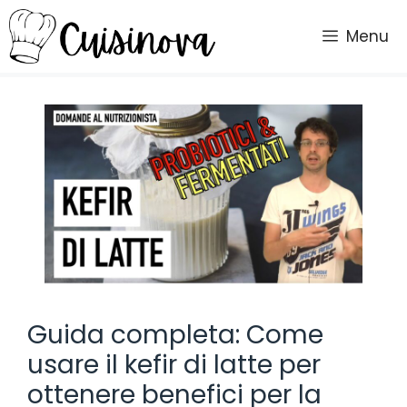
Vai
al
Menu
contenuto
Guida completa: Come
usare il kefir di latte per
ottenere benefici per la