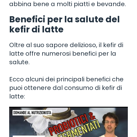
abbina bene a molti piatti e bevande.
Benefici per la salute del
kefir di latte
Oltre al suo sapore delizioso, il kefir di
latte offre numerosi benefici per la
salute.
Ecco alcuni dei principali benefici che
puoi ottenere dal consumo di kefir di
latte: