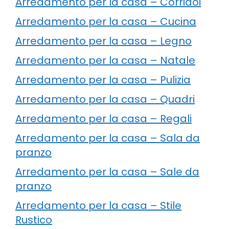
Arredamento per la casa – Corridoi
Arredamento per la casa – Cucina
Arredamento per la casa – Legno
Arredamento per la casa – Natale
Arredamento per la casa – Pulizia
Arredamento per la casa – Quadri
Arredamento per la casa – Regali
Arredamento per la casa – Sala da
pranzo
Arredamento per la casa – Sale da
pranzo
Arredamento per la casa – Stile
Rustico