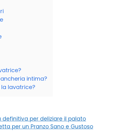
ri
ce
e
avatrice?
 biancheria intima?
la lavatrice?
definitiva per deliziare il palato
rfetta per un Pranzo Sano e Gustoso