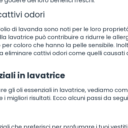
o e godere dei loro benefici freschi.
cattivi odori
 l’olio di lavanda sono noti per le loro propriet
lla lavatrice può contribuire a ridurre le aller
to per coloro che hanno la pelle sensibile. Inolt
a eliminare cattivi odori come quelli causati
iali in lavatrice
e gli oli essenziali in lavatrice, vediamo com
 i migliori risultati. Ecco alcuni passi da segui
ziali che preferisci per profumare i tuoi vestiti.