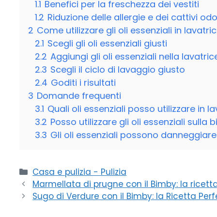
1.1
Benefici per la freschezza dei vestiti
1.2
Riduzione delle allergie e dei cattivi odo
2
Come utilizzare gli oli essenziali in lavatri
2.1
Scegli gli oli essenziali giusti
2.2
Aggiungi gli oli essenziali nella lavatric
2.3
Scegli il ciclo di lavaggio giusto
2.4
Goditi i risultati
3
Domande frequenti
3.1
Quali oli essenziali posso utilizzare in l
3.2
Posso utilizzare gli oli essenziali sulla
3.3
Gli oli essenziali possono danneggiare 
Categorie
Casa e pulizia - Pulizia
Marmellata di prugne con il Bimby: la ricetta 
Sugo di Verdure con il Bimby: la Ricetta Pe