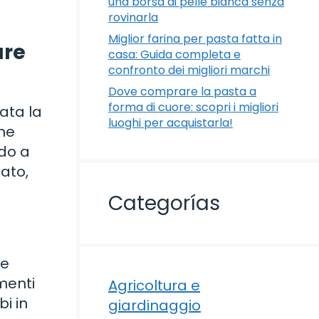
una borsa di pelle bianca senza
rovinarla
Miglior farina per pasta fatta in
are
casa: Guida completa e
confronto dei migliori marchi
Dove comprare la pasta a
forma di cuore: scopri i migliori
ata la
luoghi per acquistarla!
che
udo a
cato,
Categorías
te
menti
Agricoltura e
i in
giardinaggio