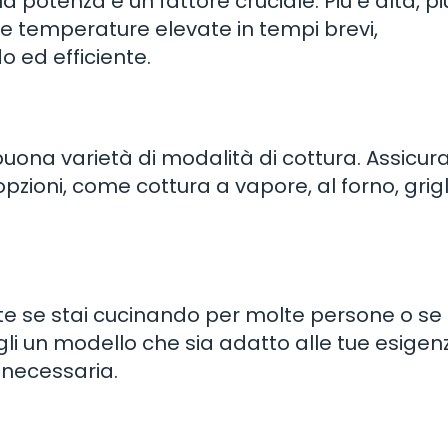
a potenza è un fattore cruciale. Più è alta, più
re temperature elevate in tempi brevi,
 ed efficiente.
na varietà di modalità di cottura. Assicura
 opzioni, come cottura a vapore, al forno, grig
te se stai cucinando per molte persone o se
gli un modello che sia adatto alle tue esigen
 necessaria.