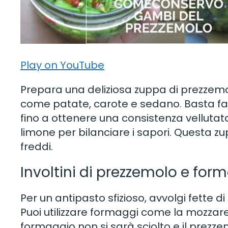
Play on YouTube
Prepara una deliziosa zuppa di prezzemo
come patate, carote e sedano. Basta far 
fino a ottenere una consistenza vellutat
limone per bilanciare i sapori. Questa zu
freddi.
Involtini di prezzemolo e for
Per un antipasto sfizioso, avvolgi fette 
Puoi utilizzare formaggi come la mozzarella
formaggio non si sarà sciolto e il prezze