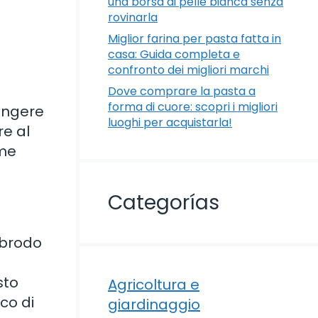
una borsa di pelle bianca senza
rovinarla
Miglior farina per pasta fatta in
casa: Guida completa e
confronto dei migliori marchi
Dove comprare la pasta a
forma di cuore: scopri i migliori
ungere
luoghi per acquistarla!
re al
ome
Categorías
 brodo
sto
Agricoltura e
co di
giardinaggio