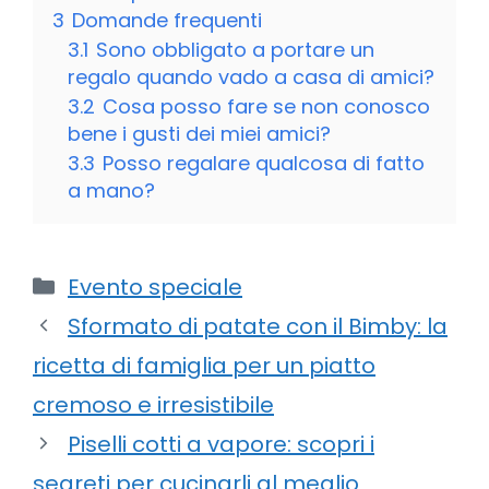
3
Domande frequenti
3.1
Sono obbligato a portare un
regalo quando vado a casa di amici?
3.2
Cosa posso fare se non conosco
bene i gusti dei miei amici?
3.3
Posso regalare qualcosa di fatto
a mano?
Categorie
Evento speciale
Sformato di patate con il Bimby: la
ricetta di famiglia per un piatto
cremoso e irresistibile
Piselli cotti a vapore: scopri i
segreti per cucinarli al meglio