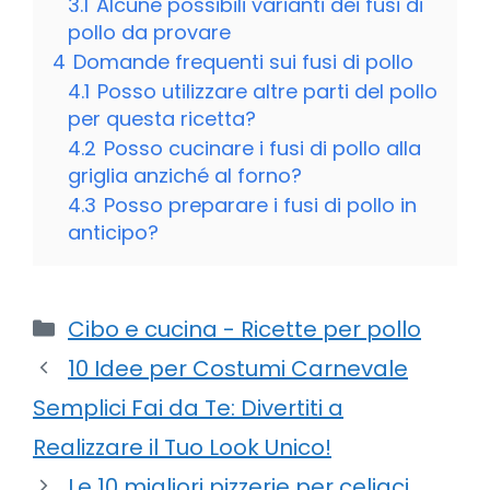
3.1
Alcune possibili varianti dei fusi di
pollo da provare
4
Domande frequenti sui fusi di pollo
4.1
Posso utilizzare altre parti del pollo
per questa ricetta?
4.2
Posso cucinare i fusi di pollo alla
griglia anziché al forno?
4.3
Posso preparare i fusi di pollo in
anticipo?
Categorie
Cibo e cucina - Ricette per pollo
10 Idee per Costumi Carnevale
Semplici Fai da Te: Divertiti a
Realizzare il Tuo Look Unico!
Le 10 migliori pizzerie per celiaci