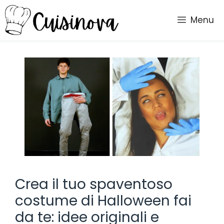
Vai
al
Menu
contenuto
Crea il tuo spaventoso
costume di Halloween fai
da te: idee originali e