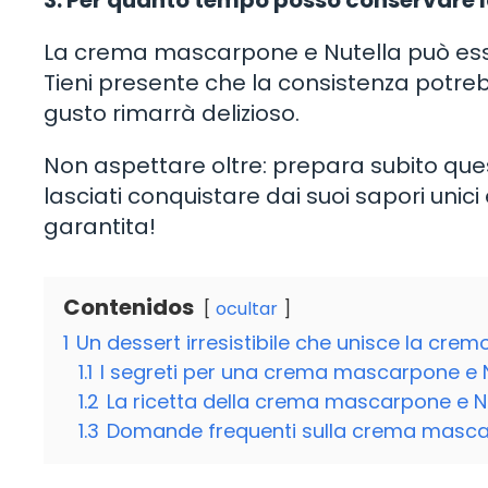
3. Per quanto tempo posso conservare 
La crema mascarpone e Nutella può essere
Tieni presente che la consistenza potre
gusto rimarrà delizioso.
Non aspettare oltre: prepara subito qu
lasciati conquistare dai suoi sapori unic
garantita!
Contenidos
ocultar
1
Un dessert irresistibile che unisce la cre
1.1
I segreti per una crema mascarpone e N
1.2
La ricetta della crema mascarpone e N
1.3
Domande frequenti sulla crema masca