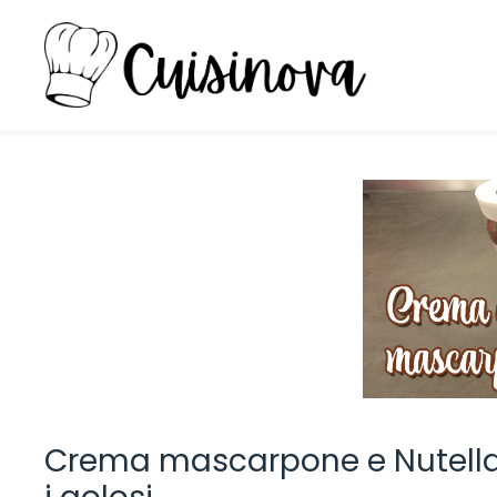
Vai
al
contenuto
Crema mascarpone e Nutella: 