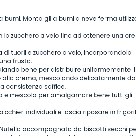
li albumi. Monta gli albumi a neve ferma utiliz
 con lo zucchero a velo fino ad ottenere una c
di tuorli e zucchero a velo, incorporandolo
una frusta.
olando bene per distribuire uniformemente il
ve alla crema, mescolando delicatamente da
a consistenza soffice.
glia e mescola per amalgamare bene tutti gli
cchieri individuali e lascia riposare in frigori
Nutella accompagnata da biscotti secchi pe