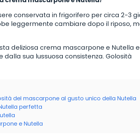
la crema mascarpone e Nutella?
 conservata in frigorifero per circa 2-3 gio
bbe leggermente cambiare dopo il riposo, ma
esta deliziosa crema mascarpone e Nutella e
i e dalla sua lussuosa consistenza. Golosità
mosità del mascarpone al gusto unico della Nutella
utella perfetta
utella
rpone e Nutella