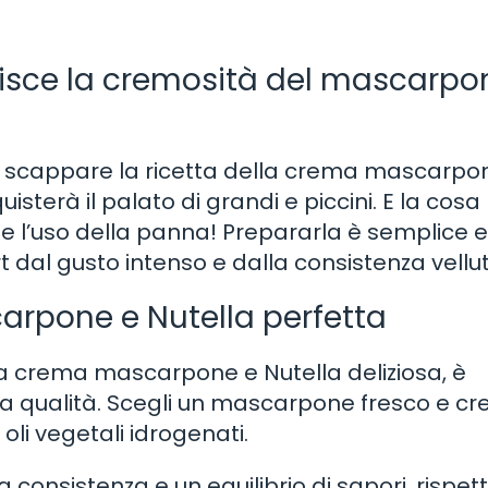
unisce la cremosità del mascarpo
rti scappare la ricetta della crema mascarpo
isterà il palato di grandi e piccini. E la cosa
de l’uso della panna! Prepararla è semplice e
ert dal gusto intenso e dalla consistenza vellu
arpone e Nutella perfetta
a crema mascarpone e Nutella deliziosa, è
lta qualità. Scegli un mascarpone fresco e c
li vegetali idrogenati.
 consistenza e un equilibrio di sapori, rispet