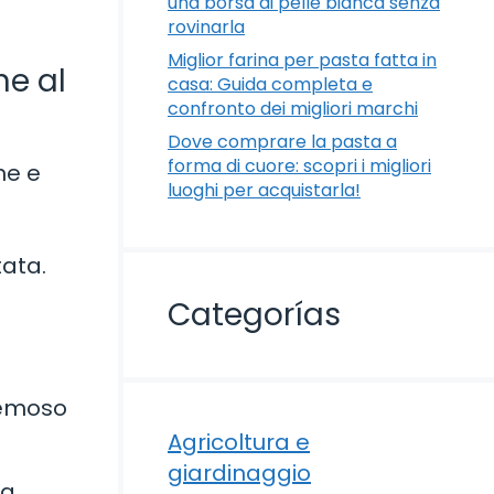
una borsa di pelle bianca senza
rovinarla
Miglior farina per pasta fatta in
ne al
casa: Guida completa e
confronto dei migliori marchi
Dove comprare la pasta a
forma di cuore: scopri i migliori
ne e
luoghi per acquistarla!
tata.
Categorías
remoso
Agricoltura e
giardinaggio
ta