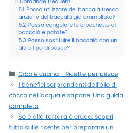
5
Domande frequenti:
5.1
Posso utilizzare del baccalà fresco
anziché del baccalà già ammollato?
5.2
Posso congelare le crocchette di
baccalà e patate?
5.3
Posso sostituire il baccalà con un
altro tipo di pesce?
Categorie
Cibo e cucina - Ricette per pesce
I benefici sorprendenti dell’olio di
cocco nell’acqua e sapone: Una guida
completa
Se è alla tartara è cruda: scopri
tutto sulle ricette per preparare un