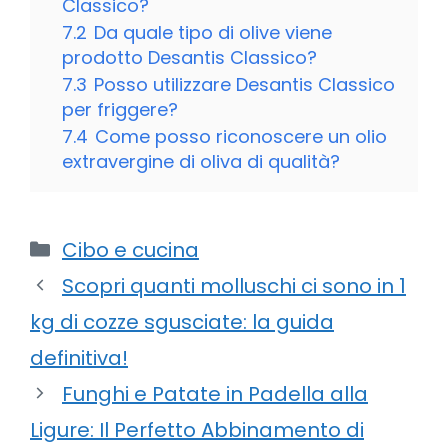
Classico?
7.2
Da quale tipo di olive viene
prodotto Desantis Classico?
7.3
Posso utilizzare Desantis Classico
per friggere?
7.4
Come posso riconoscere un olio
extravergine di oliva di qualità?
Categorie
Cibo e cucina
Scopri quanti molluschi ci sono in 1
kg di cozze sgusciate: la guida
definitiva!
Funghi e Patate in Padella alla
Ligure: Il Perfetto Abbinamento di