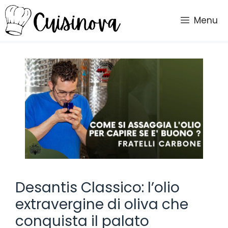
Vai
al
Menu
contenuto
Desantis Classico: l’olio
extravergine di oliva che
conquista il palato