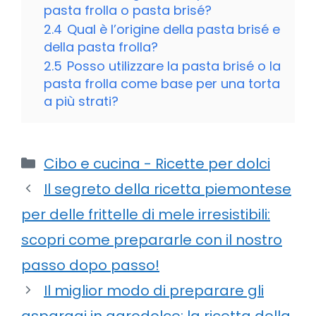
pasta frolla o pasta brisé?
2.4
Qual è l’origine della pasta brisé e
della pasta frolla?
2.5
Posso utilizzare la pasta brisé o la
pasta frolla come base per una torta
a più strati?
Categorie
Cibo e cucina - Ricette per dolci
Il segreto della ricetta piemontese
per delle frittelle di mele irresistibili:
scopri come prepararle con il nostro
passo dopo passo!
Il miglior modo di preparare gli
asparagi in agrodolce: la ricetta della