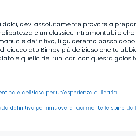
 dolci, devi assolutamente provare a prepara
relibatezza è un classico intramontabile che
o manuale definitivo, ti guideremo passo dop
di cioccolato Bimby più delizioso che tu abb
alato e quello dei tuoi cari con questa golosi
tentica e deliziosa per un’esperienza culinaria
odo definitivo per rimuovere facilmente le spine dal