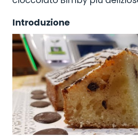
cioccolato Bimby più delizios
Introduzione