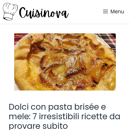
Vai
al
Menu
contenuto
Dolci con pasta brisée e
mele: 7 irresistibili ricette da
provare subito