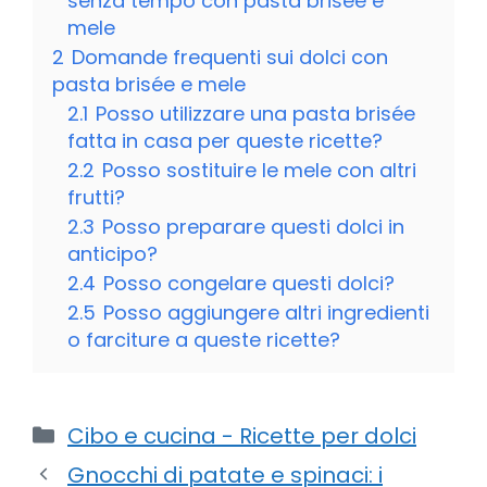
senza tempo con pasta brisée e
mele
2
Domande frequenti sui dolci con
pasta brisée e mele
2.1
Posso utilizzare una pasta brisée
fatta in casa per queste ricette?
2.2
Posso sostituire le mele con altri
frutti?
2.3
Posso preparare questi dolci in
anticipo?
2.4
Posso congelare questi dolci?
2.5
Posso aggiungere altri ingredienti
o farciture a queste ricette?
Categorie
Cibo e cucina - Ricette per dolci
Gnocchi di patate e spinaci: i