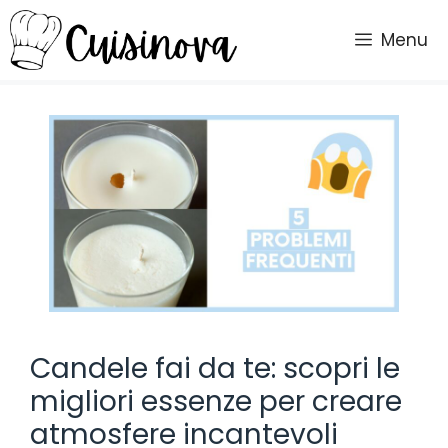
Vai
al
Menu
contenuto
Candele fai da te: scopri le
migliori essenze per creare
atmosfere incantevoli