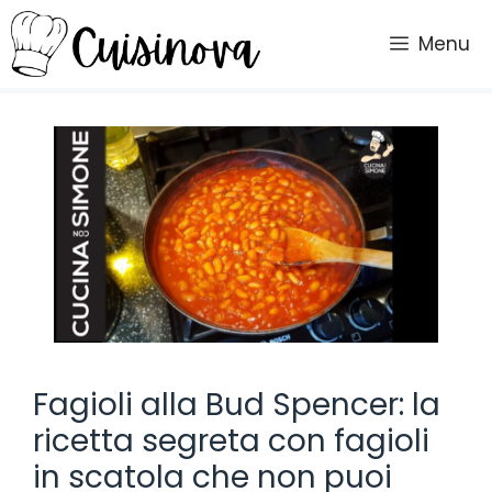
Vai
al
Menu
contenuto
Fagioli alla Bud Spencer: la
ricetta segreta con fagioli
in scatola che non puoi