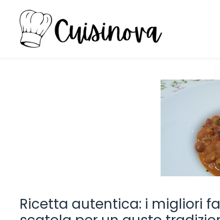
Vai
al
contenuto
Ricetta autentica: i migliori f