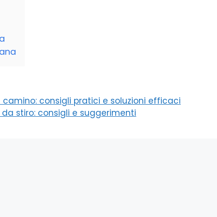
na
cana
amino: consigli pratici e soluzioni efficaci
o da stiro: consigli e suggerimenti