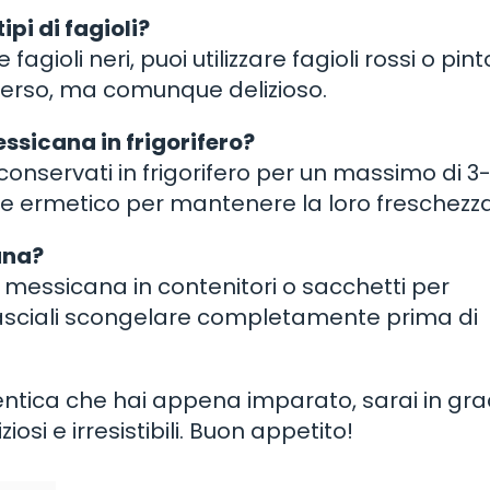
tipi di fagioli?
ioli neri, puoi utilizzare fagioli rossi o pinto.
erso, ma comunque delizioso.
ssicana in frigorifero?
conservati in frigorifero per un massimo di 3
itore ermetico per mantenere la loro freschezza
ana?
a messicana in contenitori o sacchetti per
Lasciali scongelare completamente prima di
entica che hai appena imparato, sarai in gra
osi e irresistibili. Buon appetito!