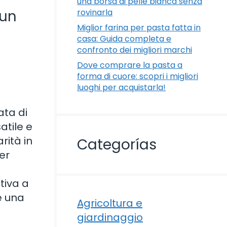
una borsa di pelle bianca senza
rovinarla
 un
Miglior farina per pasta fatta in
casa: Guida completa e
confronto dei migliori marchi
Dove comprare la pasta a
forma di cuore: scopri i migliori
luoghi per acquistarla!
ata di
atile e
rità in
Categorías
er
tiva a
re una
Agricoltura e
giardinaggio