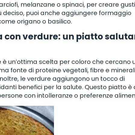
rciofi, melanzane o spinaci, per creare gusti
iù deciso, puoi anche aggiungere formaggio
ome origano o basilico.
la con verdure: un piatto saluta
re è un’ottima scelta per coloro che cercano 
ma fonte di proteine vegetali, fibre e mineral
Inoltre, le verdure aggiungono un tocco di
idanti benefici per la salute. Questo piatto 
 persone con intolleranze o preferenze alimen