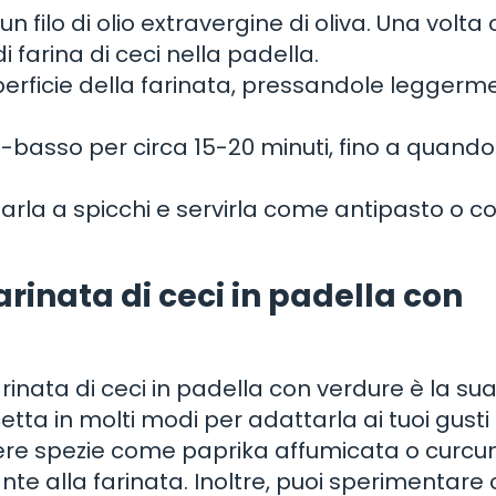
filo di olio extravergine di oliva. Una volta 
 farina di ceci nella padella.
 superficie della farinata, pressandole legger
o-basso per circa 15-20 minuti, fino a quando
liarla a spicchi e servirla come antipasto o 
farinata di ceci in padella con
arinata di ceci in padella con verdure è la su
etta in molti modi per adattarla ai tuoi gusti 
ere spezie come paprika affumicata o curc
nte alla farinata. Inoltre, puoi sperimentare