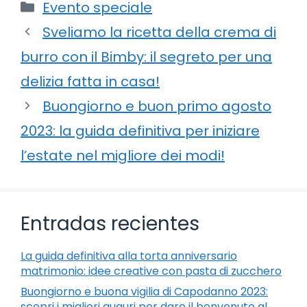
Categorie
Evento speciale
Sveliamo la ricetta della crema di
burro con il Bimby: il segreto per una
delizia fatta in casa!
Buongiorno e buon primo agosto
2023: la guida definitiva per iniziare
l’estate nel migliore dei modi!
Entradas recientes
La guida definitiva alla torta anniversario
matrimonio: idee creative con pasta di zucchero
Buongiorno e buona vigilia di Capodanno 2023:
scopri i migliori auguri per dare il benvenuto al