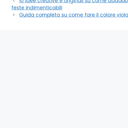
10 idee creative e originali su come addobba
feste indimenticabili
Guida completa su come fare il colore viola