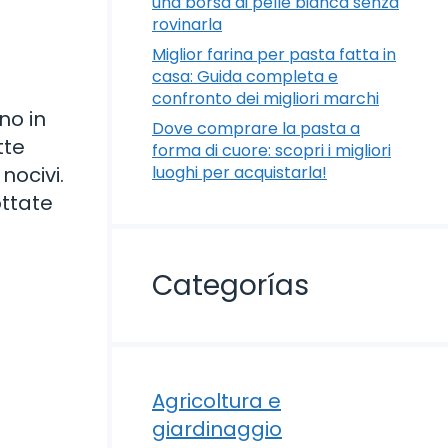
una borsa di pelle bianca senza
rovinarla
Miglior farina per pasta fatta in
casa: Guida completa e
confronto dei migliori marchi
no in
Dove comprare la pasta a
tte
forma di cuore: scopri i migliori
nocivi.
luoghi per acquistarla!
ottate
Categorías
Agricoltura e
giardinaggio