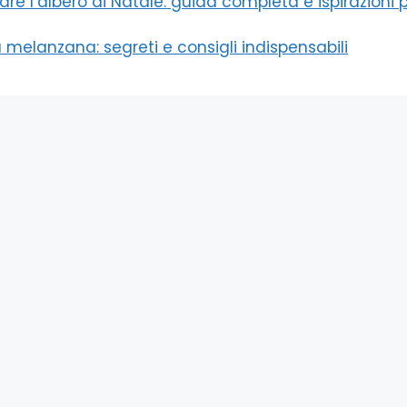
re l’albero di Natale: guida completa e ispirazioni 
 melanzana: segreti e consigli indispensabili