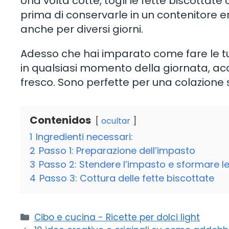
Una volta cotte, togli le fette biscotta
prima di conservarle in un contenitore 
anche per diversi giorni.
Adesso che hai imparato come fare le tue 
in qualsiasi momento della giornata,
fresco. Sono perfette per una colazione
Contenidos
ocultar
1
Ingredienti necessari:
2
Passo 1: Preparazione dell’impasto
3
Passo 2: Stendere l’impasto e sformare le
4
Passo 3: Cottura delle fette biscottate
Categorie
Cibo e cucina - Ricette per dolci light