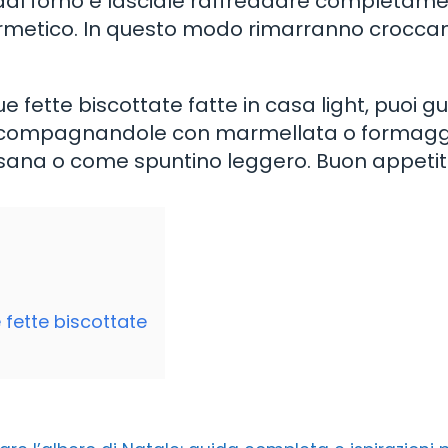
te dal forno e lasciale raffreddare completam
ermetico. In questo modo rimarranno croccan
fette biscottate fatte in casa light, puoi gu
 accompagnandole con marmellata o formagg
 sana o come spuntino leggero. Buon appetit
 fette biscottate