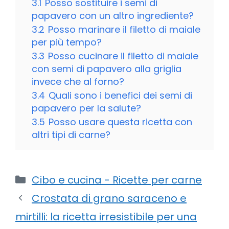
3.1
Posso sostituire i semi di
papavero con un altro ingrediente?
3.2
Posso marinare il filetto di maiale
per più tempo?
3.3
Posso cucinare il filetto di maiale
con semi di papavero alla griglia
invece che al forno?
3.4
Quali sono i benefici dei semi di
papavero per la salute?
3.5
Posso usare questa ricetta con
altri tipi di carne?
Categorie
Cibo e cucina - Ricette per carne
Crostata di grano saraceno e
mirtilli: la ricetta irresistibile per una