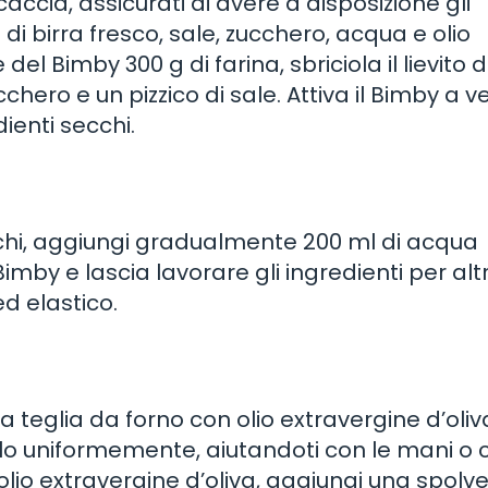
caccia, assicurati di avere a disposizione gli
o di birra fresco, sale, zucchero, acqua e olio
del Bimby 300 g di farina, sbriciola il lievito d
chero e un pizzico di sale. Attiva il Bimby a v
ienti secchi.
chi, aggiungi gradualmente 200 ml di acqua
Bimby e lascia lavorare gli ingredienti per altr
ed elastico.
 teglia da forno con olio extravergine d’oliv
dilo uniformemente, aiutandoti con le mani o 
 d’olio extravergine d’oliva, aggiungi una spolv