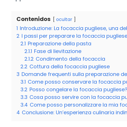
Contenidos
ocultar
1
Introduzione: La focaccia pugliese, una deli
2
I passi per preparare la focaccia pugliese
2.1
Preparazione della pasta
2.1.1
Fase di lievitazione
2.1.2
Condimento della focaccia
2.2
Cottura della focaccia pugliese
3
Domande frequenti sulla preparazione del
3.1
Come posso conservare la focaccia p
3.2
Posso congelare la focaccia pugliese
3.3
Cosa posso servire con la focaccia pu
3.4
Come posso personalizzare la mia fo
4
Conclusione: Un’esperienza culinaria indi