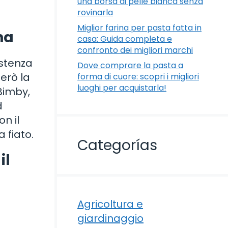
una borsa di pelle bianca senza
rovinarla
Miglior farina per pasta fatta in
na
casa: Guida completa e
confronto dei migliori marchi
istenza
Dove comprare la pasta a
lerò la
forma di cuore: scopri i migliori
luoghi per acquistarla!
Bimby,
d
n il
 fiato.
Categorías
il
Agricoltura e
giardinaggio