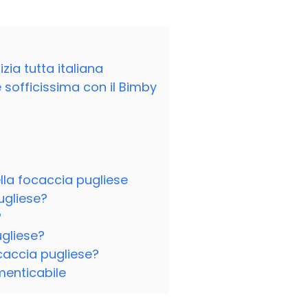
zia tutta italiana
 sofficissima con il Bimby
la focaccia pugliese
ugliese?
?
gliese?
caccia pugliese?
menticabile