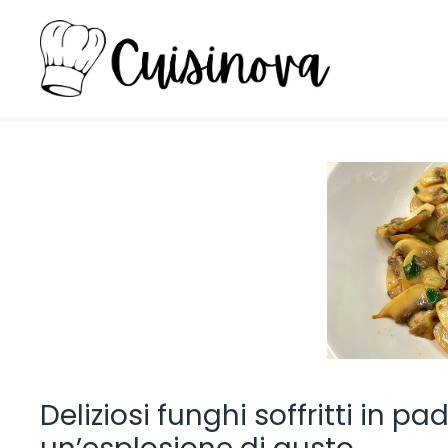
Vai
al
contenuto
Deliziosi funghi soffritti in pa