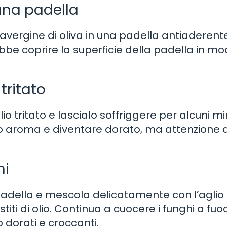
 una padella
avergine di oliva in una padella antiaderent
ebbe coprire la superficie della padella in m
tritato
lio tritato e lascialo soffriggere per alcuni min
 suo aroma e diventare dorato, ma attenzione 
hi
a padella e mescola delicatamente con l’aglio e 
estiti di olio. Continua a cuocere i funghi a fuo
dorati e croccanti.