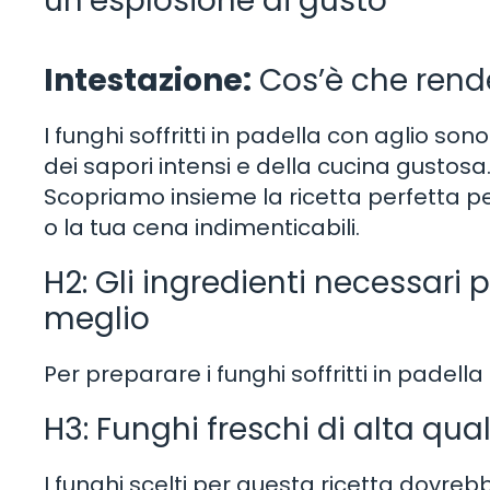
un’esplosione di gusto
Intestazione:
Cos’è che rende 
I funghi soffritti in padella con aglio son
dei sapori intensi e della cucina gustosa
Scopriamo insieme la ricetta perfetta pe
o la tua cena indimenticabili.
H2: Gli ingredienti necessari p
meglio
Per preparare i funghi soffritti in padell
H3: Funghi freschi di alta qual
I funghi scelti per questa ricetta dovrebbe