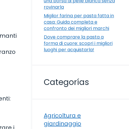
una borsa di pelle bianca senza
rovinarla
Miglior farina per pasta fatta in
casa: Guida completa e
confronto dei migliori marchi
 amanti
Dove comprare la pasta a
forma di cuore: scopri i migliori
luoghi per acquistarla!
pranzo
Categorías
nti:
Agricoltura e
giardinaggio
zare i