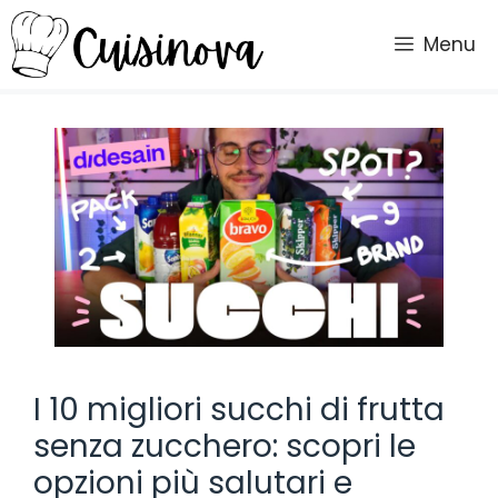
Vai
al
Menu
contenuto
I 10 migliori succhi di frutta
senza zucchero: scopri le
opzioni più salutari e